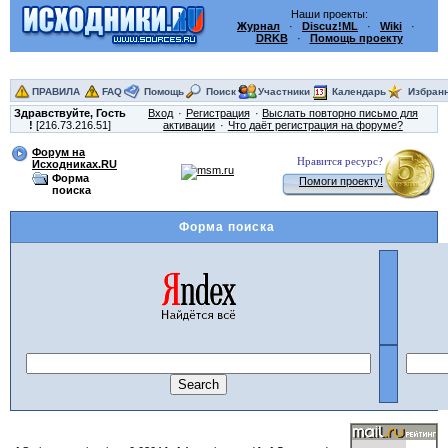
Наши проекты:
Журнал
·
Discuz!ML
·
Wiki
·
DRKB
·
Помощь проекту
ПРАВИЛА
FAQ
Помощь
Поиск
Участники
Календарь
Избран
Здравствуйте,
Гость
Вход
Регистрация
Выслать повторно письмо для
!
[216.73.216.51]
активации
Что даёт регистрация на форуме?
Форум на
Нравится ресурс?
Исходниках.RU
Форма
Помоги проекту!
поиска
Форма поиска