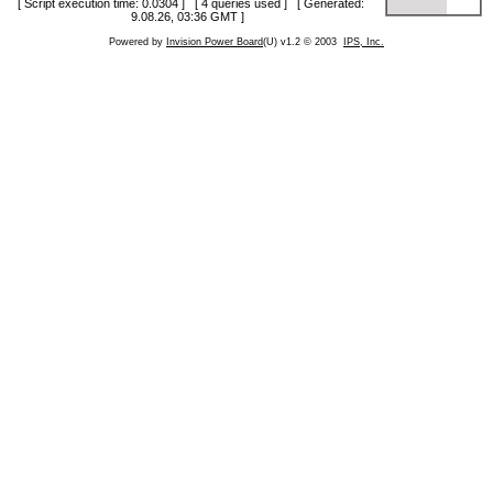
[ Script execution time: 0.0304 ] [ 4 queries used ] [ Generated:
9.08.26, 03:36 GMT ]
Powered by
Invision Power Board
(U) v1.2 © 2003
IPS, Inc.