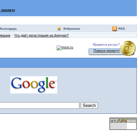
 проекту
Календарь
Избранное
RSS
ивации
Что даёт регистрация на форуме?
Нравится ресурс?
Помоги проекту!