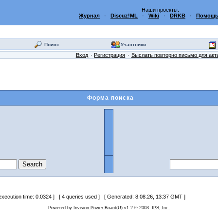
Наши проекты:
Журнал
·
Discuz!ML
·
Wiki
·
DRKB
·
Помощь
Поиск
Участники
Вход
Регистрация
Выслать повторно письмо для акт
Форма поиска
 execution time: 0.0324 ] [ 4 queries used ] [ Generated: 8.08.26, 13:37 GMT ]
Powered by
Invision Power Board
(U) v1.2 © 2003
IPS, Inc.