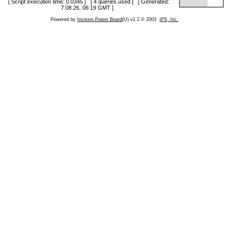
[ Script execution time: 0.0345 ] [ 4 queries used ] [ Generated:
7.08.26, 06:19 GMT ]
Powered by
Invision Power Board
(U) v1.2 © 2003
IPS, Inc.