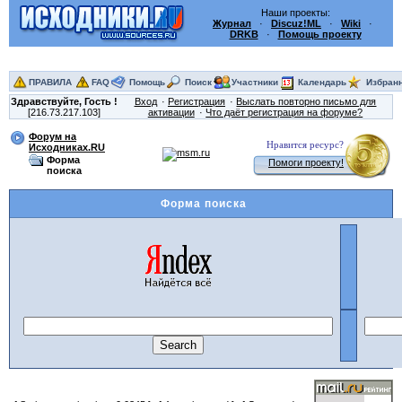
Наши проекты:
Журнал
·
Discuz!ML
·
Wiki
·
DRKB
·
Помощь проекту
ПРАВИЛА
FAQ
Помощь
Поиск
Участники
Календарь
Избран
Здравствуйте,
Гость
!
Вход
Регистрация
Выслать повторно письмо для
[216.73.217.103]
активации
Что даёт регистрация на форуме?
Форум на
Нравится ресурс?
Исходниках.RU
Форма
Помоги проекту!
поиска
Форма поиска