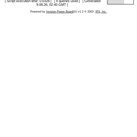
[ Script execution time: 0.0328 ] [ 4 queries used ] [ Generated:
9.08.26, 02:40 GMT ]
Powered by
Invision Power Board
(U) v1.2 © 2003
IPS, Inc.