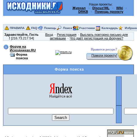
Наши проекты:
Журнал
·
Discuz!ML
·
Wiki
·
DRKB
·
Помощь проекту
ПРАВИЛА
FAQ
Помощь
Поиск
Участники
Календарь
Избран
Здравствуйте,
Гость
Вход
Регистрация
Выслать повторно письмо для
!
[216.73.217.54]
активации
Что даёт регистрация на форуме?
Форум на
Нравится ресурс?
Исходниках.RU
Форма
Помоги проекту!
поиска
Форма поиска