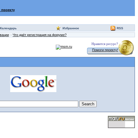
 проекту
Календарь
Избранное
RSS
ивации
Что даёт регистрация на форуме?
Нравится ресурс?
Помоги проекту!