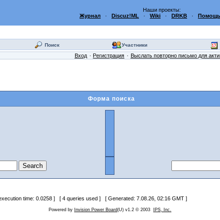
Наши проекты:
Журнал
·
Discuz!ML
·
Wiki
·
DRKB
·
Помощь
Поиск
Участники
Вход
Регистрация
Выслать повторно письмо для акт
Форма поиска
 execution time: 0.0258 ] [ 4 queries used ] [ Generated: 7.08.26, 02:16 GMT ]
Powered by
Invision Power Board
(U) v1.2 © 2003
IPS, Inc.