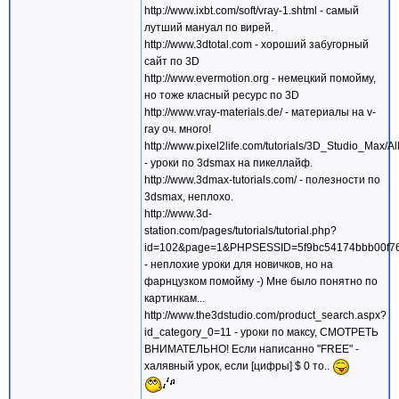
http://www.ixbt.com/soft/vray-1.shtml - самый
лутший мануал по вирей.
http://www.3dtotal.com - хороший забугорный
сайт по 3D
http://www.evermotion.org - немецкий помойму,
но тоже класный ресурс по 3D
http://www.vray-materials.de/ - материалы на v-
ray оч. много!
http://www.pixel2life.com/tutorials/3D_Studio_Max/All
- уроки по 3dsmax на пикеллайф.
http://www.3dmax-tutorials.com/ - полезности по
3dsmax, неплохо.
http://www.3d-
station.com/pages/tutorials/tutorial.php?
id=102&page=1&PHPSESSID=5f9bc54174bbb00f76
- неплохие уроки для новичков, но на
фарнцузком помойму -) Мне было понятно по
картинкам...
http://www.the3dstudio.com/product_search.aspx?
id_category_0=11 - уроки по максу, СМОТРЕТЬ
ВНИМАТЕЛЬНО! Если написанно "FREE" -
халявный урок, если [цифры] $ 0 то..