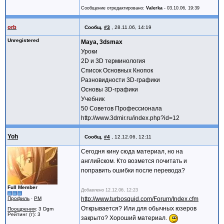
Сообщение отредактировано:
Valerka
-
03.10.06, 19:39
orb
Сообщ.
#3
,
28.11.06, 14:19
Unregistered
Maya, 3dsmax
Уроки
2D и 3D терминология
Список Основных Кнопок
Разновидности 3D-графики
Основы 3D-графики
Учебник
50 Советов Профессионала
http://www.3dmir.ru/index.php?id=12
Yoh
Сообщ.
#4
,
12.12.06, 12:11
Сегодня кину сюда материал, но на
английском. Кто возмется почитать и
поправить ошибки после перевода?
Full Member
Добавлено
12.12.06, 12:23
Профиль
·
PM
http://www.turbosquid.com/Forum/Index.cfm
Открывается? Или для обычных юзеров
Поощрения
: 3 Dgm
Рейтинг (т): 3
закрыто? Хороший материал.