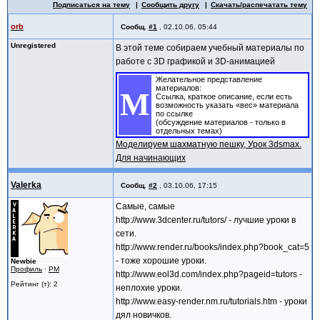
Подписаться на тему
Сообщить другу
Скачать/распечатать тему
orb
Сообщ.
#1
,
02.10.06, 05:44
Unregistered
В этой теме собираем учебный материалы по
работе с 3D графикой и 3D-анимацией
Желательное представление
материалов:
M
Ссылка, краткое описание, если есть
возможность указать «вес» материала
по ссылке
(обсуждение материалов - только в
отдельных темах)
Моделируем шахматную пешку, Урок 3dsmax.
Для начинающих
Valerka
Сообщ.
#2
,
03.10.06, 17:15
Самые, самые
http://www.3dcenter.ru/tutors/ - лучшие уроки в
сети.
http://www.render.ru/books/index.php?book_cat=5
- тоже хорошие уроки.
Newbie
Профиль
·
PM
http://www.eol3d.com/index.php?pageid=tutors -
Рейтинг (т): 2
неплохие уроки.
http://www.easy-render.nm.ru/tutorials.htm - уроки
дял новичков.