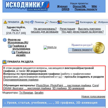
Наши проекты:
Журнал
·
Discuz!ML
·
Wiki
·
DRKB
·
Помощь проекту
ПРАВИЛА
FAQ
Помощь
Поиск
Участники
Календарь
Избран
Здравствуйте,
Не авторизованы?
Регистрация
Выслать повторно
Гость
!
письмо для активации
Что даёт регистрация на форуме?
[216.73.217.165]
Форум на
Исходниках.RU
Нравится ресурс?
Графика и
мультимедиа
Помоги проекту!
Графика и
дизайн
ПРАВИЛА РАЗДЕЛА
В этом разделе решаются вопросы, касающиеся
векторной/растровой
графики
, а также
3D-редакторов
.
Вопросы по программированию графики
(работу с графическими
форматами, распознавание изображений и т.д.) -
просьба создавать в разделе
Программирование графики
.
Обучающие материалы:
PhotoShop, PhotoPaint, ... растровая графика
,
Corel
DRAW, Illustrator, ... векторная графика
,
3D графика, 3D-анимация
Модераторы:
Tri Repetae
,
Serafim
Новое голосование
Уроки, статьи, учебники, ....
, 3D графика, 3D-анимация