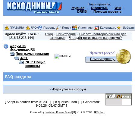
Наши проекты:
Журнал
·
Discuz!ML
·
Wiki
·
DRKB
·
Помощь проекту
ПРАВИЛА
FAQ
Помощь
Поиск
Участники
Календарь
Избран
Здравствуйте,
Гость
!
Вход
Регистрация
Выслать повторно письмо для
[216.73.216.144]
активации
Что даёт регистрация на форуме?
Форум на
Исходниках.RU
Нравится ресурс?
Программирование
.NET
Помоги проекту!
.NET: Общие
вопросы
FAQ раздела
>>
Вернуться в форум
[ Script execution time: 0.0341 ] [ 8 queries used ] [ Generated:
9.08.26, 05:47 GMT ]
Powered by
Invision Power Board
(U) v1.2 © 2003
IPS, Inc.