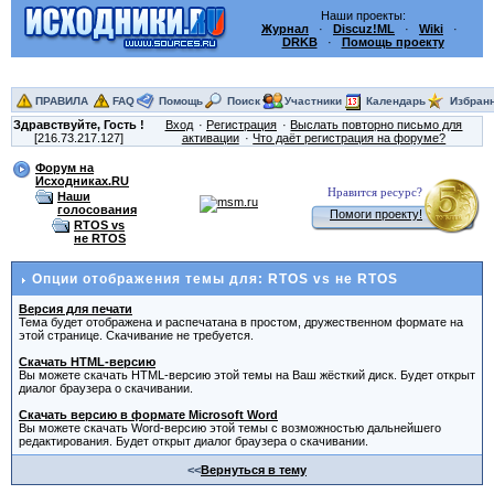
Наши проекты:
Журнал
·
Discuz!ML
·
Wiki
·
DRKB
·
Помощь проекту
ПРАВИЛА
FAQ
Помощь
Поиск
Участники
Календарь
Избран
Здравствуйте,
Гость
!
Вход
Регистрация
Выслать повторно письмо для
[216.73.217.127]
активации
Что даёт регистрация на форуме?
Форум на
Исходниках.RU
Нравится ресурс?
Наши
голосования
Помоги проекту!
RTOS vs
не RTOS
Опции отображения темы для: RTOS vs не RTOS
Версия для печати
Тема будет отображена и распечатана в простом, дружественном формате на
этой странице. Скачивание не требуется.
Скачать HTML-версию
Вы можете скачать HTML-версию этой темы на Ваш жёсткий диск. Будет открыт
диалог браузера о скачивании.
Скачать версию в формате Microsoft Word
Вы можете скачать Word-версию этой темы с возможностью дальнейшего
редактирования. Будет открыт диалог браузера о скачивании.
<<
Вернуться в тему