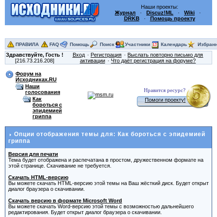
Наши проекты:
Журнал
·
Discuz!ML
·
Wiki
·
DRKB
·
Помощь проекту
ПРАВИЛА
FAQ
Помощь
Поиск
Участники
Календарь
Избран
Здравствуйте,
Гость
!
Вход
Регистрация
Выслать повторно письмо для
[216.73.216.208]
активации
Что даёт регистрация на форуме?
Форум на
Исходниках.RU
Наши
Нравится ресурс?
голосования
Как
Помоги проекту!
бороться с
эпидемией
гриппа
Опции отображения темы для: Как бороться с эпидемией
гриппа
Версия для печати
Тема будет отображена и распечатана в простом, дружественном формате на
этой странице. Скачивание не требуется.
Скачать HTML-версию
Вы можете скачать HTML-версию этой темы на Ваш жёсткий диск. Будет открыт
диалог браузера о скачивании.
Скачать версию в формате Microsoft Word
Вы можете скачать Word-версию этой темы с возможностью дальнейшего
редактирования. Будет открыт диалог браузера о скачивании.