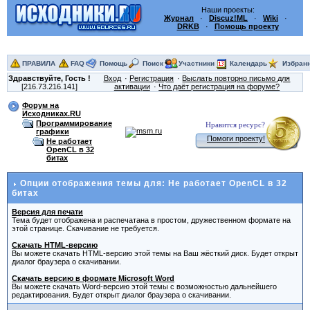
Наши проекты:
Журнал
·
Discuz!ML
·
Wiki
·
DRKB
·
Помощь проекту
ПРАВИЛА
FAQ
Помощь
Поиск
Участники
Календарь
Избран
Здравствуйте,
Гость
!
Вход
Регистрация
Выслать повторно письмо для
[216.73.216.141]
активации
Что даёт регистрация на форуме?
Форум на
Исходниках.RU
Программирование
Нравится ресурс?
графики
Помоги проекту!
Не работает
OpenCL в 32
битах
Опции отображения темы для: Не работает OpenCL в 32
битах
Версия для печати
Тема будет отображена и распечатана в простом, дружественном формате на
этой странице. Скачивание не требуется.
Скачать HTML-версию
Вы можете скачать HTML-версию этой темы на Ваш жёсткий диск. Будет открыт
диалог браузера о скачивании.
Скачать версию в формате Microsoft Word
Вы можете скачать Word-версию этой темы с возможностью дальнейшего
редактирования. Будет открыт диалог браузера о скачивании.