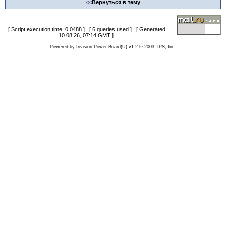
<<
Вернуться в тему
[ Script execution time: 0.0488 ] [ 6 queries used ] [ Generated:
10.08.26, 07:14 GMT ]
Powered by
Invision Power Board
(U) v1.2 © 2003
IPS, Inc.