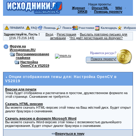
Наши проекты:
Журнал
·
Discuz!ML
·
Wiki
·
DRKB
·
Помощь проекту
ПРАВИЛА
FAQ
Помощь
Поиск
Участники
Календарь
Избран
Здравствуйте,
Гость
!
Вход
Регистрация
Выслать повторно письмо для
[216.73.216.143]
активации
Что даёт регистрация на форуме?
Форум на
Исходниках.RU
Нравится ресурс?
Программирование
графики
Помоги проекту!
Настройка
OpenCV в VS2019
Опции отображения темы для: Настройка OpenCV в
VS2019
Версия для печати
Тема будет отображена и распечатана в простом, дружественном формате на
этой странице. Скачивание не требуется.
Скачать HTML-версию
Вы можете скачать HTML-версию этой темы на Ваш жёсткий диск. Будет открыт
диалог браузера о скачивании.
Скачать версию в формате Microsoft Word
Вы можете скачать Word-версию этой темы с возможностью дальнейшего
редактирования. Будет открыт диалог браузера о скачивании.
<<
Вернуться в тему