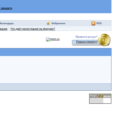
 проекту
Календарь
Избранное
RSS
ивации
Что даёт регистрация на форуме?
Нравится ресурс?
Помоги проекту!