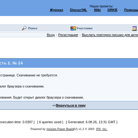
Наши проекты:
Журнал
·
Discuz!ML
·
Wiki
·
DRKB
·
Помощь
Поиск
Участники
Вход
Регистрация
Выслать повторно письмо для акт
ть 2, № 24
странице. Скачивание не требуется.
лог браузера о скачивании.
вания. Будет открыт диалог браузера о скачивании.
<<
Вернуться в тему
 execution time: 0.0397 ] [ 6 queries used ] [ Generated: 6.08.26, 13:31 GMT ]
Powered by
Invision Power Board
(U) v1.2 © 2003
IPS, Inc.