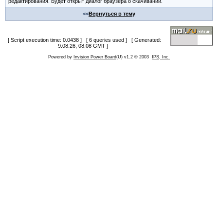
редактирования. Будет открыт диалог браузера о скачивании.
<<
Вернуться в тему
[ Script execution time: 0.0438 ] [ 6 queries used ] [ Generated:
9.08.26, 08:08 GMT ]
Powered by
Invision Power Board
(U) v1.2 © 2003
IPS, Inc.