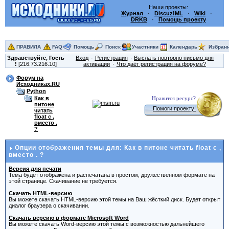
Наши проекты:
Журнал
·
Discuz!ML
·
Wiki
·
DRKB
·
Помощь проекту
ПРАВИЛА
FAQ
Помощь
Поиск
Участники
Календарь
Избран
Здравствуйте,
Гость
Вход
Регистрация
Выслать повторно письмо для
!
[216.73.216.10]
активации
Что даёт регистрация на форуме?
Форум на
Исходниках.RU
Python
Как в
Нравится ресурс?
питоне
Помоги проекту!
читать
float с ,
вместо .
?
Опции отображения темы для: Как в питоне читать float с ,
вместо . ?
Версия для печати
Тема будет отображена и распечатана в простом, дружественном формате на
этой странице. Скачивание не требуется.
Скачать HTML-версию
Вы можете скачать HTML-версию этой темы на Ваш жёсткий диск. Будет открыт
диалог браузера о скачивании.
Скачать версию в формате Microsoft Word
Вы можете скачать Word-версию этой темы с возможностью дальнейшего