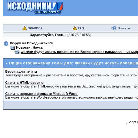
ПРАВИЛА
FAQ
Помощь
Здравствуйте,
Гость
!
[216.73.216.53]
Форум на Исходниках.RU
Новости: Наука
Физики будут искать попавшие во Вселенную из параллельных ми
Опции отображения темы для: Физики будут искать попавш
Версия для печати
Тема будет отображена и распечатана в простом, дружественном формате на этой 
Скачать HTML-версию
Вы можете скачать HTML-версию этой темы на Ваш жёсткий диск. Будет открыт диа
Скачать версию в формате Microsoft Word
Вы можете скачать Word-версию этой темы с возможностью дальнейшего редактиро
[ Script