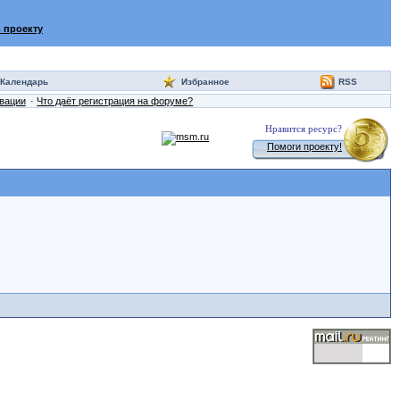
 проекту
Календарь
Избранное
RSS
ивации
Что даёт регистрация на форуме?
Нравится ресурс?
Помоги проекту!