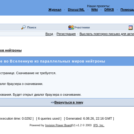
Наши проекты:
Журнал
·
Discuz!ML
·
Wiki
·
DRKB
·
Помощь
Поиск
Участники
Вход
Регистрация
Выслать повторно письмо для акт
ров нейтроны
ие во Вселенную из параллельных миров нейтроны
странице. Скачивание не требуется.
лог браузера о скачивании.
вания. Будет открыт диалог браузера о скачивании.
<<
Вернуться в тему
 execution time: 0.0292 ] [ 6 queries used ] [ Generated: 6.08.26, 22:16 GMT ]
Powered by
Invision Power Board
(U) v1.2 © 2003
IPS, Inc.