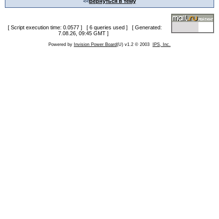
<<
Вернуться в тему
[ Script execution time: 0.0577 ] [ 6 queries used ] [ Generated:
7.08.26, 09:45 GMT ]
Powered by
Invision Power Board
(U) v1.2 © 2003
IPS, Inc.