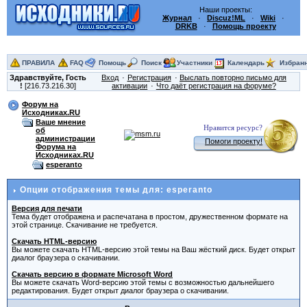
Наши проекты:
Журнал
·
Discuz!ML
·
Wiki
·
DRKB
·
Помощь проекту
ПРАВИЛА
FAQ
Помощь
Поиск
Участники
Календарь
Избран
Здравствуйте,
Гость
Вход
Регистрация
Выслать повторно письмо для
!
[216.73.216.30]
активации
Что даёт регистрация на форуме?
Форум на
Исходниках.RU
Ваше мнение
Нравится ресурс?
об
администрации
Помоги проекту!
Форума на
Исходниках.RU
esperanto
Опции отображения темы для: esperanto
Версия для печати
Тема будет отображена и распечатана в простом, дружественном формате на
этой странице. Скачивание не требуется.
Скачать HTML-версию
Вы можете скачать HTML-версию этой темы на Ваш жёсткий диск. Будет открыт
диалог браузера о скачивании.
Скачать версию в формате Microsoft Word
Вы можете скачать Word-версию этой темы с возможностью дальнейшего
редактирования. Будет открыт диалог браузера о скачивании.