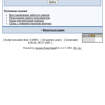
Полезные ссылки
Восстановление забытого пароля
Регистрация нового пользователя
Наша документация помощи
Связь с Администратором форума
<
Вернуться назад
[ Script execution time: 0.0499 ] [ 10 queries used ] [ Generated:
8.08.26, 06:27 GMT ]
Powered by
Invision Power Board
(U) v1.2 © 2003
IPS, Inc.