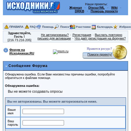
Наши проекты:
Журнал
·
Discuz!ML
·
Wiki
·
DRKB
·
Помощь проекту
ПРАВИЛА
FAQ
Помощь
Поиск
Участники
Календарь
Избран
Здравствуйте,
Не авторизованы?
Регистрация
Выслать повторно
Гость
!
письмо для активации
Что даёт регистрация на форуме?
[216.73.216.205]
Нравится ресурс?
Форум на
Исходниках.RU
Помоги проекту!
Сообщение Форума
Обнаружена ошибка. Если Вам неизвестны причины ошибки, попробуйте
обратиться к файлам помощи.
Обнаружена ошибка:
Вы не можете создавать опросы
Вы не авторизованы. Вы можете авторизоваться ниже.
Ваше
имя
Ваш
пароль