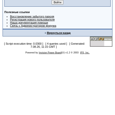
Полезные ссылки
Восстановление забытого пароля
Регистрация нового пользователя
Наша документация помощи
Связь с Администратором форума
<
Вернуться назад
[ Script execution time: 0.0300 ] [ 4 queries used ] [ Generated:
7.08.26, 11:15 GMT ]
Powered by
Invision Power Board
(U) v1.2 © 2003
IPS, Inc.