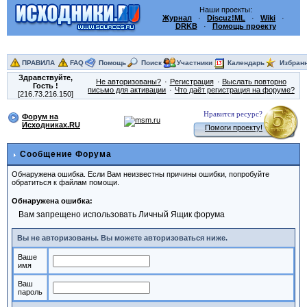
Наши проекты:
Журнал
·
Discuz!ML
·
Wiki
·
DRKB
·
Помощь проекту
ПРАВИЛА
FAQ
Помощь
Поиск
Участники
Календарь
Избран
Здравствуйте,
Не авторизованы?
Регистрация
Выслать повторно
Гость
!
письмо для активации
Что даёт регистрация на форуме?
[216.73.216.150]
Нравится ресурс?
Форум на
Исходниках.RU
Помоги проекту!
Сообщение Форума
Обнаружена ошибка. Если Вам неизвестны причины ошибки, попробуйте
обратиться к файлам помощи.
Обнаружена ошибка:
Вам запрещено использовать Личный Ящик форума
Вы не авторизованы. Вы можете авторизоваться ниже.
Ваше
имя
Ваш
пароль