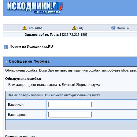
ПРАВИЛА
FAQ
Помощь
Здравствуйте,
Гость
!
[216.73.216.189]
Форум на Исходниках.RU
Сообщение Форума
Обнаружена ошибка. Если Вам неизвестны причины ошибки, попробуйте обратить
Обнаружена ошибка:
Вам запрещено использовать Личный Ящик форума
Вы не авторизованы. Вы можете авторизоваться ниже.
Ваше имя
Ваш пароль
Полезные ссылки