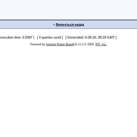
<
Вернуться назад
 execution time: 0.0387 ] [ 4 queries used ] [ Generated: 6.08.26, 08:29 GMT ]
Powered by
Invision Power Board
(U) v1.2 © 2003
IPS, Inc.