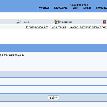
Наши проекты:
Журнал
·
Discuz!ML
·
Wiki
·
DRKB
·
Помощь
Поиск
Участники
Не авторизованы?
Регистрация
Выслать повторно письмо для 
ся к файлам помощи.