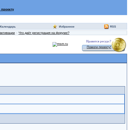
 проекту
Календарь
Избранное
RSS
активации
Что даёт регистрация на форуме?
Нравится ресурс?
Помоги проекту!