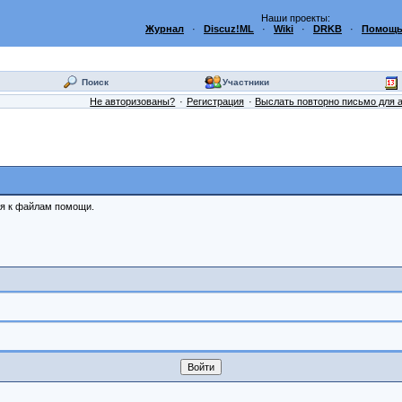
Наши проекты:
Журнал
·
Discuz!ML
·
Wiki
·
DRKB
·
Помощь
Поиск
Участники
Не авторизованы?
Регистрация
Выслать повторно письмо для 
ся к файлам помощи.