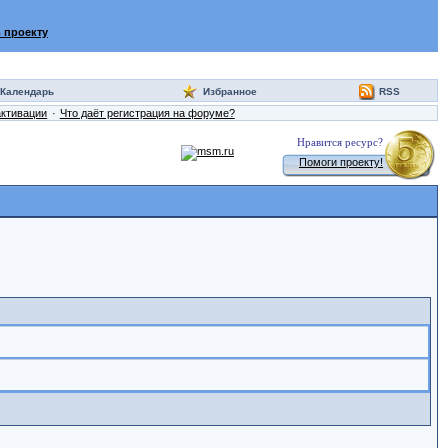
 проекту
Календарь
Избранное
RSS
активации
Что даёт регистрация на форуме?
Нравится ресурс?
Помоги проекту!