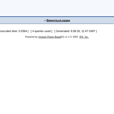
<
Вернуться назад
 execution time: 0.0364 ] [ 4 queries used ] [ Generated: 8.08.26, 11:47 GMT ]
Powered by
Invision Power Board
(U) v1.2 © 2003
IPS, Inc.