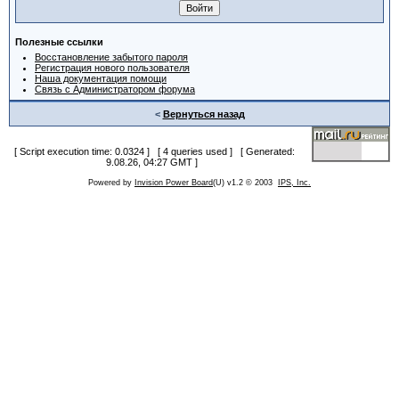
Полезные ссылки
Восстановление забытого пароля
Регистрация нового пользователя
Наша документация помощи
Связь с Администратором форума
<
Вернуться назад
[ Script execution time: 0.0324 ] [ 4 queries used ] [ Generated:
9.08.26, 04:27 GMT ]
Powered by
Invision Power Board
(U) v1.2 © 2003
IPS, Inc.