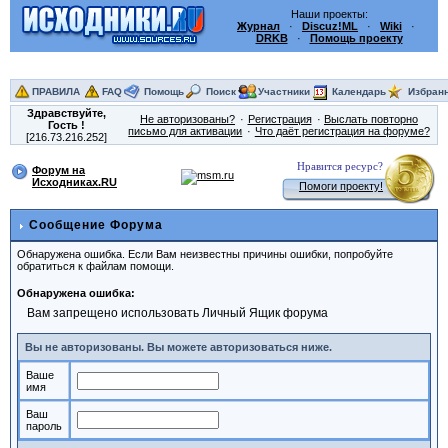
Наши проекты:
Журнал
·
Discuz!ML
·
Wiki
·
DRKB
·
Помощь проекту
ПРАВИЛА
FAQ
Помощь
Поиск
Участники
Календарь
Избран
Здравствуйте,
Не авторизованы?
Регистрация
Выслать повторно
Гость
!
письмо для активации
Что даёт регистрация на форуме?
[216.73.216.252]
Нравится ресурс?
Форум на
Исходниках.RU
Помоги проекту!
Сообщение Форума
Обнаружена ошибка. Если Вам неизвестны причины ошибки, попробуйте
обратиться к файлам помощи.
Обнаружена ошибка:
Вам запрещено использовать Личный Ящик форума
Вы не авторизованы. Вы можете авторизоваться ниже.
Ваше
имя
Ваш
пароль