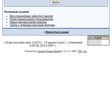
Полезные ссылки
Восстановление забытого пароля
Регистрация нового пользователя
Наша документация помощи
Связь с Администратором форума
<
Вернуться назад
[ Script execution time: 0.0273 ] [ 4 queries used ] [ Generated:
9.08.26, 03:13 GMT ]
Powered by
Invision Power Board
(U) v1.2 © 2003
IPS, Inc.