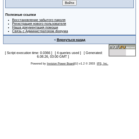
Полезные ссылки
Восстановление забытого пароля
Регистрация нового пользователя
Наша документация помощи
Связь с Администратором форума
<
Вернуться назад
[ Script execution time: 0.0366 ] [ 4 queries used ] [ Generated:
6.08.26, 03:00 GMT ]
Powered by
Invision Power Board
(U) v1.2 © 2003
IPS, Inc.