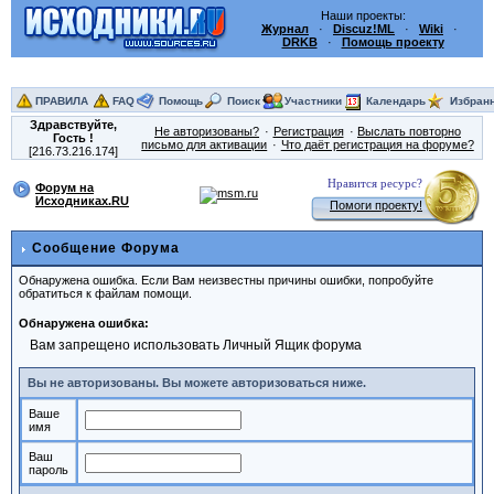
Наши проекты:
Журнал
·
Discuz!ML
·
Wiki
·
DRKB
·
Помощь проекту
ПРАВИЛА
FAQ
Помощь
Поиск
Участники
Календарь
Избран
Здравствуйте,
Не авторизованы?
Регистрация
Выслать повторно
Гость
!
письмо для активации
Что даёт регистрация на форуме?
[216.73.216.174]
Нравится ресурс?
Форум на
Исходниках.RU
Помоги проекту!
Сообщение Форума
Обнаружена ошибка. Если Вам неизвестны причины ошибки, попробуйте
обратиться к файлам помощи.
Обнаружена ошибка:
Вам запрещено использовать Личный Ящик форума
Вы не авторизованы. Вы можете авторизоваться ниже.
Ваше
имя
Ваш
пароль