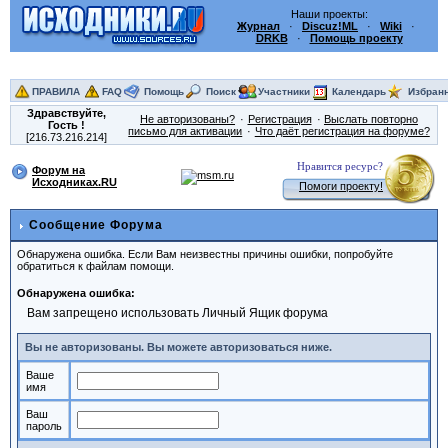
Наши проекты:
Журнал
·
Discuz!ML
·
Wiki
·
DRKB
·
Помощь проекту
ПРАВИЛА
FAQ
Помощь
Поиск
Участники
Календарь
Избран
Здравствуйте,
Не авторизованы?
Регистрация
Выслать повторно
Гость
!
письмо для активации
Что даёт регистрация на форуме?
[216.73.216.214]
Нравится ресурс?
Форум на
Исходниках.RU
Помоги проекту!
Сообщение Форума
Обнаружена ошибка. Если Вам неизвестны причины ошибки, попробуйте
обратиться к файлам помощи.
Обнаружена ошибка:
Вам запрещено использовать Личный Ящик форума
Вы не авторизованы. Вы можете авторизоваться ниже.
Ваше
имя
Ваш
пароль