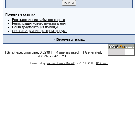
Полезные ссылки
Восстановление забытого пароля
Регистрация нового пользователя
Наша документация помощи
Связь с Администратором форума
<
Вернуться назад
[ Script execution time: 0.0299 ] [ 4 queries used ] [ Generated:
5.08.26, 22:42 GMT ]
Powered by
Invision Power Board
(U) v1.2 © 2003
IPS, Inc.