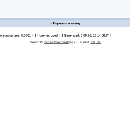
<
Вернуться назад
 execution time: 0.0301 ] [ 4 queries used ] [ Generated: 6.08.26, 23:14 GMT ]
Powered by
Invision Power Board
(U) v1.2 © 2003
IPS, Inc.