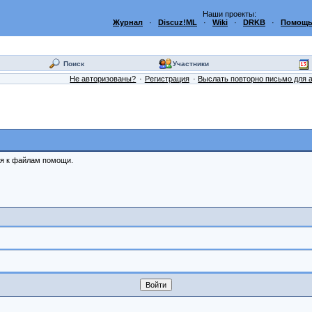
Наши проекты:
Журнал
·
Discuz!ML
·
Wiki
·
DRKB
·
Помощь
Поиск
Участники
Не авторизованы?
Регистрация
Выслать повторно письмо для 
ся к файлам помощи.