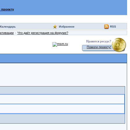
 проекту
Календарь
Избранное
RSS
активации
Что даёт регистрация на форуме?
Нравится ресурс?
Помоги проекту!