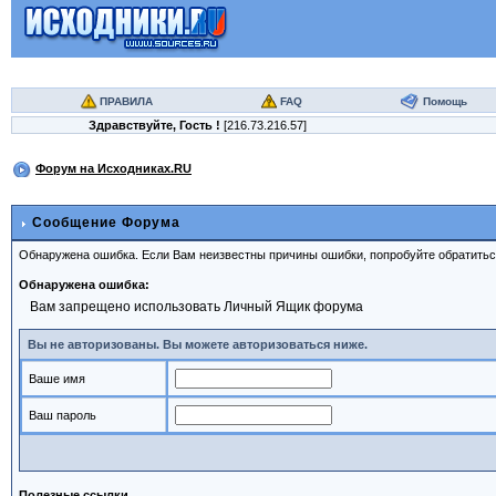
ПРАВИЛА
FAQ
Помощь
Здравствуйте,
Гость
!
[216.73.216.57]
Форум на Исходниках.RU
Сообщение Форума
Обнаружена ошибка. Если Вам неизвестны причины ошибки, попробуйте обратить
Обнаружена ошибка:
Вам запрещено использовать Личный Ящик форума
Вы не авторизованы. Вы можете авторизоваться ниже.
Ваше имя
Ваш пароль
Полезные ссылки