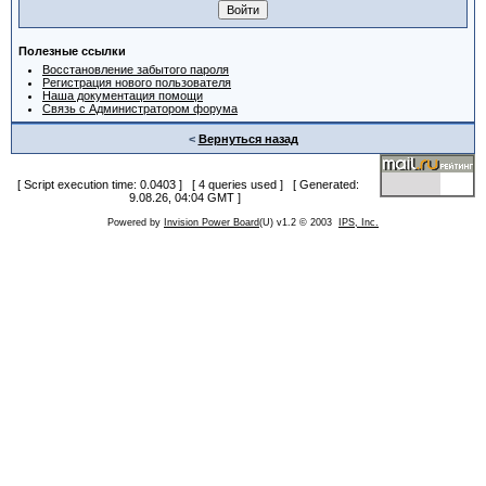
Полезные ссылки
Восстановление забытого пароля
Регистрация нового пользователя
Наша документация помощи
Связь с Администратором форума
<
Вернуться назад
[ Script execution time: 0.0403 ] [ 4 queries used ] [ Generated:
9.08.26, 04:04 GMT ]
Powered by
Invision Power Board
(U) v1.2 © 2003
IPS, Inc.