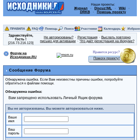
Наши проекты:
Журнал
·
Discuz!ML
·
Wiki
·
DRKB
·
Помощь проекту
ПРАВИЛА
FAQ
Помощь
Поиск
Участники
Календарь
Избран
Здравствуйте,
Не авторизованы?
Регистрация
Выслать повторно
Гость
!
письмо для активации
Что даёт регистрация на форуме?
[216.73.216.123]
Нравится ресурс?
Форум на
Исходниках.RU
Помоги проекту!
Сообщение Форума
Обнаружена ошибка. Если Вам неизвестны причины ошибки, попробуйте
обратиться к файлам помощи.
Обнаружена ошибка:
Вам запрещено использовать Личный Ящик форума
Вы не авторизованы. Вы можете авторизоваться ниже.
Ваше
имя
Ваш
пароль