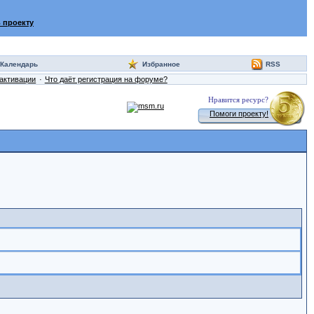
 проекту
Календарь
Избранное
RSS
активации
Что даёт регистрация на форуме?
Нравится ресурс?
Помоги проекту!