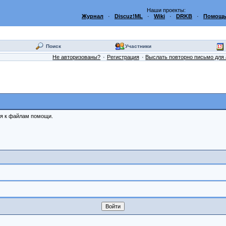
Наши проекты:
Журнал
·
Discuz!ML
·
Wiki
·
DRKB
·
Помощь
Поиск
Участники
Не авторизованы?
Регистрация
Выслать повторно письмо для 
ся к файлам помощи.