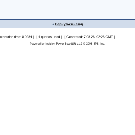
<
Вернуться назад
 execution time: 0.0284 ] [ 4 queries used ] [ Generated: 7.08.26, 02:26 GMT ]
Powered by
Invision Power Board
(U) v1.2 © 2003
IPS, Inc.