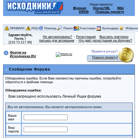
Наши проекты:
Журнал
·
Discuz!ML
·
Wiki
·
DRKB
·
Помощь проекту
ПРАВИЛА
FAQ
Помощь
Поиск
Участники
Календарь
Избран
Здравствуйте,
Не авторизованы?
Регистрация
Выслать повторно
Гость
!
письмо для активации
Что даёт регистрация на форуме?
[216.73.217.99]
Нравится ресурс?
Форум на
Исходниках.RU
Помоги проекту!
Сообщение Форума
Обнаружена ошибка. Если Вам неизвестны причины ошибки, попробуйте
обратиться к файлам помощи.
Обнаружена ошибка:
Вам запрещено использовать Личный Ящик форума
Вы не авторизованы. Вы можете авторизоваться ниже.
Ваше
имя
Ваш
пароль