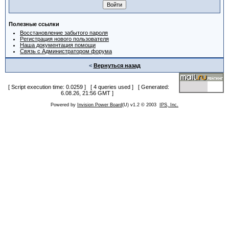
Полезные ссылки
Восстановление забытого пароля
Регистрация нового пользователя
Наша документация помощи
Связь с Администратором форума
<
Вернуться назад
[ Script execution time: 0.0259 ] [ 4 queries used ] [ Generated:
6.08.26, 21:56 GMT ]
Powered by
Invision Power Board
(U) v1.2 © 2003
IPS, Inc.