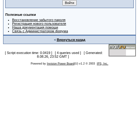
Полезные ссылки
Восстановление забытого пароля
Регистрация нового пользователя
Наша документация помощи
Связь с Администратором форума
<
Вернуться назад
[ Script execution time: 0.0419 ] [ 4 queries used ] [ Generated:
8.08.26, 23:52 GMT ]
Powered by
Invision Power Board
(U) v1.2 © 2003
IPS, Inc.