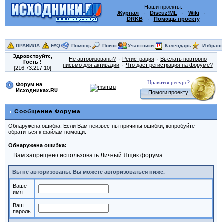
Наши проекты:
Журнал
·
Discuz!ML
·
Wiki
·
DRKB
·
Помощь проекту
ПРАВИЛА
FAQ
Помощь
Поиск
Участники
Календарь
Избран
Здравствуйте,
Не авторизованы?
Регистрация
Выслать повторно
Гость
!
письмо для активации
Что даёт регистрация на форуме?
[216.73.217.10]
Нравится ресурс?
Форум на
Исходниках.RU
Помоги проекту!
Сообщение Форума
Обнаружена ошибка. Если Вам неизвестны причины ошибки, попробуйте
обратиться к файлам помощи.
Обнаружена ошибка:
Вам запрещено использовать Личный Ящик форума
Вы не авторизованы. Вы можете авторизоваться ниже.
Ваше
имя
Ваш
пароль