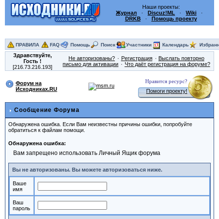
Наши проекты:
Журнал
·
Discuz!ML
·
Wiki
·
DRKB
·
Помощь проекту
ПРАВИЛА
FAQ
Помощь
Поиск
Участники
Календарь
Избран
Здравствуйте,
Не авторизованы?
Регистрация
Выслать повторно
Гость
!
письмо для активации
Что даёт регистрация на форуме?
[216.73.216.193]
Нравится ресурс?
Форум на
Исходниках.RU
Помоги проекту!
Сообщение Форума
Обнаружена ошибка. Если Вам неизвестны причины ошибки, попробуйте
обратиться к файлам помощи.
Обнаружена ошибка:
Вам запрещено использовать Личный Ящик форума
Вы не авторизованы. Вы можете авторизоваться ниже.
Ваше
имя
Ваш
пароль