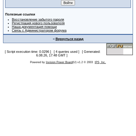
Полезные ссылки
Восстановление забытого пароля
Регистрация нового пользователя
Наша документация помощи
Связь с Администратором форума
<
Вернуться назад
[ Script execution time: 0.0296 ] [ 4 queries used ] [ Generated:
6.08.26, 17:48 GMT ]
Powered by
Invision Power Board
(U) v1.2 © 2003
IPS, Inc.