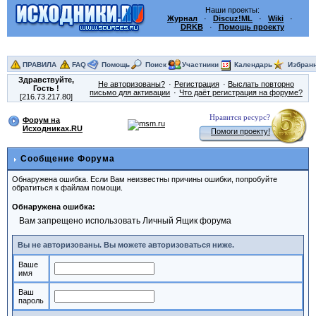
Наши проекты:
Журнал
·
Discuz!ML
·
Wiki
·
DRKB
·
Помощь проекту
ПРАВИЛА
FAQ
Помощь
Поиск
Участники
Календарь
Избран
Здравствуйте,
Не авторизованы?
Регистрация
Выслать повторно
Гость
!
письмо для активации
Что даёт регистрация на форуме?
[216.73.217.80]
Нравится ресурс?
Форум на
Исходниках.RU
Помоги проекту!
Сообщение Форума
Обнаружена ошибка. Если Вам неизвестны причины ошибки, попробуйте
обратиться к файлам помощи.
Обнаружена ошибка:
Вам запрещено использовать Личный Ящик форума
Вы не авторизованы. Вы можете авторизоваться ниже.
Ваше
имя
Ваш
пароль