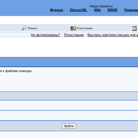
Наши проекты:
Журнал
·
Discuz!ML
·
Wiki
·
DRKB
·
Помощь
Поиск
Участники
Не авторизованы?
Регистрация
Выслать повторно письмо для 
ся к файлам помощи.