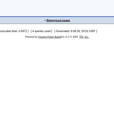
<
Вернуться назад
 execution time: 0.0471 ] [ 4 queries used ] [ Generated: 8.08.26, 03:51 GMT ]
Powered by
Invision Power Board
(U) v1.2 © 2003
IPS, Inc.