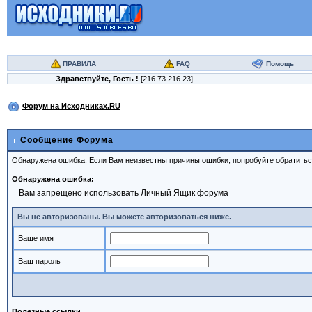
ПРАВИЛА
FAQ
Помощь
Здравствуйте,
Гость
!
[216.73.216.23]
Форум на Исходниках.RU
Сообщение Форума
Обнаружена ошибка. Если Вам неизвестны причины ошибки, попробуйте обратить
Обнаружена ошибка:
Вам запрещено использовать Личный Ящик форума
Вы не авторизованы. Вы можете авторизоваться ниже.
Ваше имя
Ваш пароль
Полезные ссылки