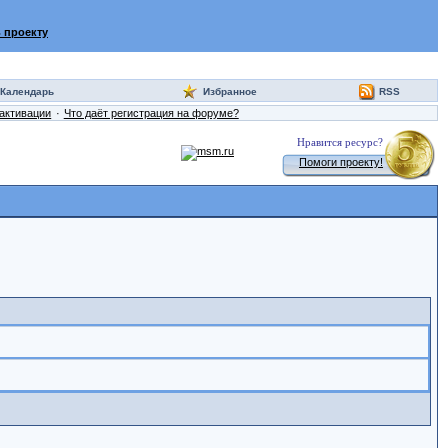
 проекту
Календарь
Избранное
RSS
активации
Что даёт регистрация на форуме?
Нравится ресурс?
Помоги проекту!