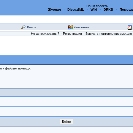
Наши проекты:
Журнал
·
Discuz!ML
·
Wiki
·
DRKB
·
Помощь
Поиск
Участники
Не авторизованы?
Регистрация
Выслать повторно письмо для 
ся к файлам помощи.