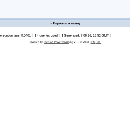
<
Вернуться назад
 execution time: 0.0401 ] [ 4 queries used ] [ Generated: 7.08.26, 13:52 GMT ]
Powered by
Invision Power Board
(U) v1.2 © 2003
IPS, Inc.