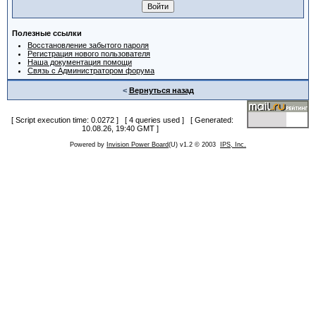
Полезные ссылки
Восстановление забытого пароля
Регистрация нового пользователя
Наша документация помощи
Связь с Администратором форума
<
Вернуться назад
[ Script execution time: 0.0272 ] [ 4 queries used ] [ Generated:
10.08.26, 19:40 GMT ]
Powered by
Invision Power Board
(U) v1.2 © 2003
IPS, Inc.