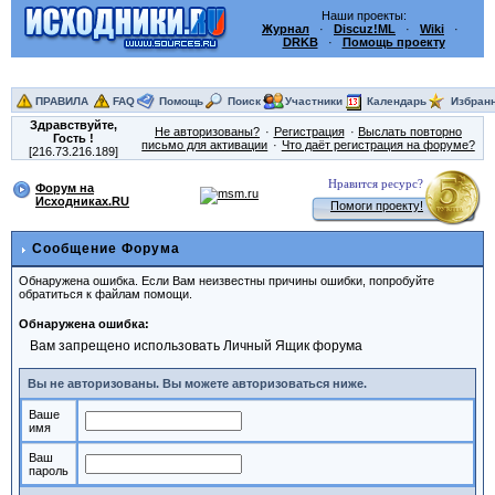
Наши проекты:
Журнал
·
Discuz!ML
·
Wiki
·
DRKB
·
Помощь проекту
ПРАВИЛА
FAQ
Помощь
Поиск
Участники
Календарь
Избран
Здравствуйте,
Не авторизованы?
Регистрация
Выслать повторно
Гость
!
письмо для активации
Что даёт регистрация на форуме?
[216.73.216.189]
Нравится ресурс?
Форум на
Исходниках.RU
Помоги проекту!
Сообщение Форума
Обнаружена ошибка. Если Вам неизвестны причины ошибки, попробуйте
обратиться к файлам помощи.
Обнаружена ошибка:
Вам запрещено использовать Личный Ящик форума
Вы не авторизованы. Вы можете авторизоваться ниже.
Ваше
имя
Ваш
пароль