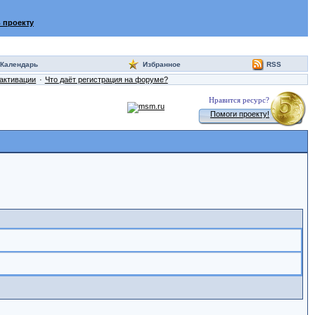
 проекту
Календарь
Избранное
RSS
активации
Что даёт регистрация на форуме?
Нравится ресурс?
Помоги проекту!