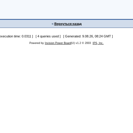
<
Вернуться назад
 execution time: 0.0311 ] [ 4 queries used ] [ Generated: 9.08.26, 08:24 GMT ]
Powered by
Invision Power Board
(U) v1.2 © 2003
IPS, Inc.