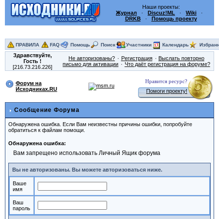
Наши проекты:
Журнал
·
Discuz!ML
·
Wiki
·
DRKB
·
Помощь проекту
ПРАВИЛА
FAQ
Помощь
Поиск
Участники
Календарь
Избран
Здравствуйте,
Не авторизованы?
Регистрация
Выслать повторно
Гость
!
письмо для активации
Что даёт регистрация на форуме?
[216.73.216.226]
Нравится ресурс?
Форум на
Исходниках.RU
Помоги проекту!
Сообщение Форума
Обнаружена ошибка. Если Вам неизвестны причины ошибки, попробуйте
обратиться к файлам помощи.
Обнаружена ошибка:
Вам запрещено использовать Личный Ящик форума
Вы не авторизованы. Вы можете авторизоваться ниже.
Ваше
имя
Ваш
пароль