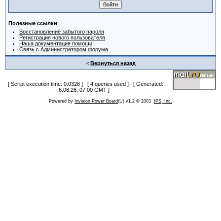
Полезные ссылки
Восстановление забытого пароля
Регистрация нового пользователя
Наша документация помощи
Связь с Администратором форума
<
Вернуться назад
[ Script execution time: 0.0328 ] [ 4 queries used ] [ Generated:
6.08.26, 07:00 GMT ]
Powered by
Invision Power Board
(U) v1.2 © 2003
IPS, Inc.