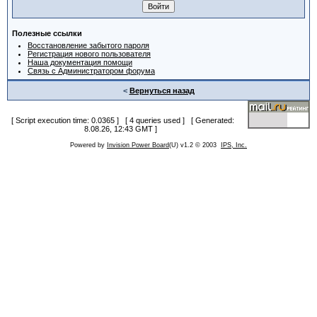
Полезные ссылки
Восстановление забытого пароля
Регистрация нового пользователя
Наша документация помощи
Связь с Администратором форума
<
Вернуться назад
[ Script execution time: 0.0365 ] [ 4 queries used ] [ Generated:
8.08.26, 12:43 GMT ]
Powered by
Invision Power Board
(U) v1.2 © 2003
IPS, Inc.