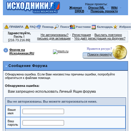
Наши проекты:
Журнал
·
Discuz!ML
·
Wiki
·
DRKB
·
Помощь проекту
ПРАВИЛА
FAQ
Помощь
Поиск
Участники
Календарь
Избран
Здравствуйте,
Не авторизованы?
Регистрация
Выслать повторно
Гость
!
письмо для активации
Что даёт регистрация на форуме?
[216.73.216.89]
Нравится ресурс?
Форум на
Исходниках.RU
Помоги проекту!
Сообщение Форума
Обнаружена ошибка. Если Вам неизвестны причины ошибки, попробуйте
обратиться к файлам помощи.
Обнаружена ошибка:
Вам запрещено использовать Личный Ящик форума
Вы не авторизованы. Вы можете авторизоваться ниже.
Ваше
имя
Ваш
пароль