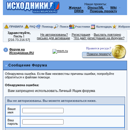
Наши проекты:
Журнал
·
Discuz!ML
·
Wiki
·
DRKB
·
Помощь проекту
ПРАВИЛА
FAQ
Помощь
Поиск
Участники
Календарь
Избран
Здравствуйте,
Не авторизованы?
Регистрация
Выслать повторно
Гость
!
письмо для активации
Что даёт регистрация на форуме?
[216.73.216.57]
Нравится ресурс?
Форум на
Исходниках.RU
Помоги проекту!
Сообщение Форума
Обнаружена ошибка. Если Вам неизвестны причины ошибки, попробуйте
обратиться к файлам помощи.
Обнаружена ошибка:
Вам запрещено использовать Личный Ящик форума
Вы не авторизованы. Вы можете авторизоваться ниже.
Ваше
имя
Ваш
пароль