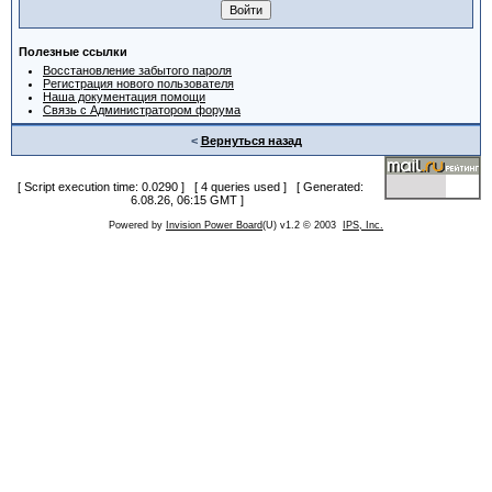
Полезные ссылки
Восстановление забытого пароля
Регистрация нового пользователя
Наша документация помощи
Связь с Администратором форума
<
Вернуться назад
[ Script execution time: 0.0290 ] [ 4 queries used ] [ Generated:
6.08.26, 06:15 GMT ]
Powered by
Invision Power Board
(U) v1.2 © 2003
IPS, Inc.