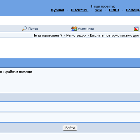
Наши проекты:
Журнал
·
Discuz!ML
·
Wiki
·
DRKB
·
Помощь
Поиск
Участники
Не авторизованы?
Регистрация
Выслать повторно письмо для 
ся к файлам помощи.