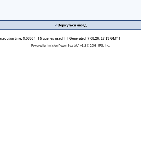
<
Вернуться назад
 execution time: 0.0336 ] [ 5 queries used ] [ Generated: 7.08.26, 17:13 GMT ]
Powered by
Invision Power Board
(U) v1.2 © 2003
IPS, Inc.