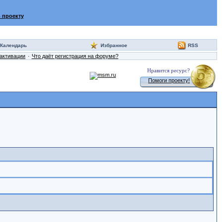
 проекту
Календарь
Избранное
RSS
активации
Что даёт регистрация на форуме?
Нравится ресурс?
Помоги проекту!