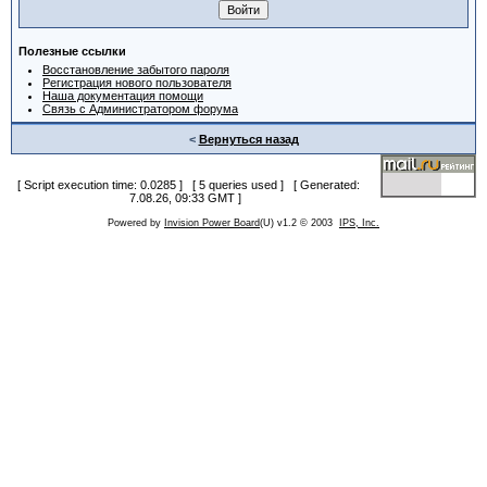
Полезные ссылки
Восстановление забытого пароля
Регистрация нового пользователя
Наша документация помощи
Связь с Администратором форума
<
Вернуться назад
[ Script execution time: 0.0285 ] [ 5 queries used ] [ Generated:
7.08.26, 09:33 GMT ]
Powered by
Invision Power Board
(U) v1.2 © 2003
IPS, Inc.