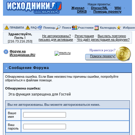
Наши проекты:
Журнал
·
Discuz!ML
·
Wiki
·
DRKB
·
Помощь проекту
ПРАВИЛА
FAQ
Помощь
Поиск
Участники
Календарь
Избран
Здравствуйте,
Не авторизованы?
Регистрация
Выслать повторно
Гость
!
письмо для активации
Что даёт регистрация на форуме?
[216.73.216.253]
Нравится ресурс?
Форум на
Исходниках.RU
Помоги проекту!
Сообщение Форума
Обнаружена ошибка. Если Вам неизвестны причины ошибки, попробуйте
обратиться к файлам помощи.
Обнаружена ошибка:
Эта функция запрещена для Гостей
Вы не авторизованы. Вы можете авторизоваться ниже.
Ваше
имя
Ваш
пароль