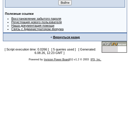
Полезные ссылки
Восстановление забытого пароля
Регистрация нового пользователя
Наша документация помощи
Связь с Администратором форума
<
Вернуться назад
[ Script execution time: 0.0266 ] [ 5 queries used ] [ Generated:
6.08.26, 12:23 GMT ]
Powered by
Invision Power Board
(U) v1.2 © 2003
IPS, Inc.