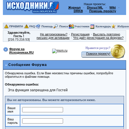
Наши проекты:
Журнал
·
Discuz!ML
·
Wiki
·
DRKB
·
Помощь проекту
ПРАВИЛА
FAQ
Помощь
Поиск
Участники
Календарь
Избран
Здравствуйте,
Не авторизованы?
Регистрация
Выслать повторно
Гость
!
письмо для активации
Что даёт регистрация на форуме?
[216.73.216.53]
Нравится ресурс?
Форум на
Исходниках.RU
Помоги проекту!
Сообщение Форума
Обнаружена ошибка. Если Вам неизвестны причины ошибки, попробуйте
обратиться к файлам помощи.
Обнаружена ошибка:
Эта функция запрещена для Гостей
Вы не авторизованы. Вы можете авторизоваться ниже.
Ваше
имя
Ваш
пароль