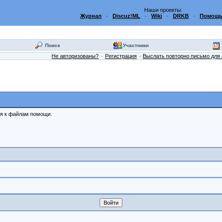
Наши проекты:
Журнал
·
Discuz!ML
·
Wiki
·
DRKB
·
Помощь
Поиск
Участники
Не авторизованы?
Регистрация
Выслать повторно письмо для 
ся к файлам помощи.