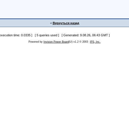
<
Вернуться назад
 execution time: 0.0335 ] [ 5 queries used ] [ Generated: 9.08.26, 06:43 GMT ]
Powered by
Invision Power Board
(U) v1.2 © 2003
IPS, Inc.