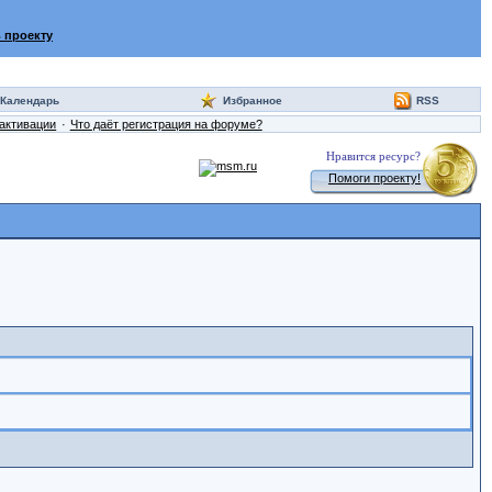
 проекту
Календарь
Избранное
RSS
активации
Что даёт регистрация на форуме?
Нравится ресурс?
Помоги проекту!