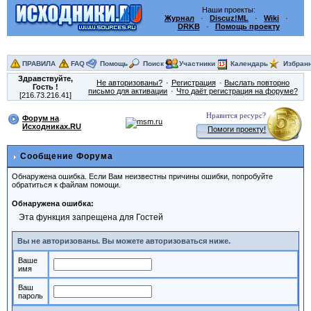
Наши проекты:
Журнал
·
Discuz!ML
·
Wiki
·
DRKB
·
Помощь проекту
ПРАВИЛА
FAQ
Помощь
Поиск
Участники
Календарь
Избран
Здравствуйте,
Не авторизованы?
Регистрация
Выслать повторно
Гость
!
письмо для активации
Что даёт регистрация на форуме?
[216.73.216.41]
Нравится ресурс?
Форум на
Исходниках.RU
Помоги проекту!
Сообщение Форума
Обнаружена ошибка. Если Вам неизвестны причины ошибки, попробуйте
обратиться к файлам помощи.
Обнаружена ошибка:
Эта функция запрещена для Гостей
Вы не авторизованы. Вы можете авторизоваться ниже.
Ваше
имя
Ваш
пароль