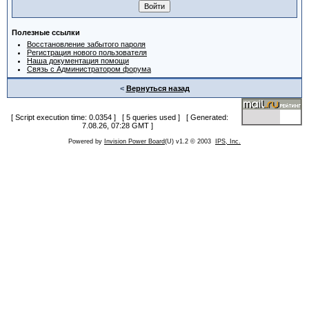
Полезные ссылки
Восстановление забытого пароля
Регистрация нового пользователя
Наша документация помощи
Связь с Администратором форума
<
Вернуться назад
[ Script execution time: 0.0354 ] [ 5 queries used ] [ Generated:
7.08.26, 07:28 GMT ]
Powered by
Invision Power Board
(U) v1.2 © 2003
IPS, Inc.