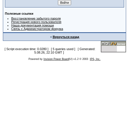
Полезные ссылки
Восстановление забытого пароля
Регистрация нового пользователя
Наша документация помощи
Связь с Администратором форума
<
Вернуться назад
[ Script execution time: 0.0280 ] [ 5 queries used ] [ Generated:
5.08.26, 22:10 GMT ]
Powered by
Invision Power Board
(U) v1.2 © 2003
IPS, Inc.