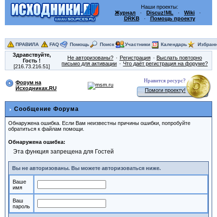
Наши проекты:
Журнал
·
Discuz!ML
·
Wiki
·
DRKB
·
Помощь проекту
ПРАВИЛА
FAQ
Помощь
Поиск
Участники
Календарь
Избран
Здравствуйте,
Не авторизованы?
Регистрация
Выслать повторно
Гость
!
письмо для активации
Что даёт регистрация на форуме?
[216.73.216.51]
Нравится ресурс?
Форум на
Исходниках.RU
Помоги проекту!
Сообщение Форума
Обнаружена ошибка. Если Вам неизвестны причины ошибки, попробуйте
обратиться к файлам помощи.
Обнаружена ошибка:
Эта функция запрещена для Гостей
Вы не авторизованы. Вы можете авторизоваться ниже.
Ваше
имя
Ваш
пароль