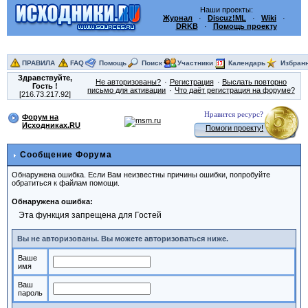
Наши проекты:
Журнал
·
Discuz!ML
·
Wiki
·
DRKB
·
Помощь проекту
ПРАВИЛА
FAQ
Помощь
Поиск
Участники
Календарь
Избран
Здравствуйте,
Не авторизованы?
Регистрация
Выслать повторно
Гость
!
письмо для активации
Что даёт регистрация на форуме?
[216.73.217.92]
Нравится ресурс?
Форум на
Исходниках.RU
Помоги проекту!
Сообщение Форума
Обнаружена ошибка. Если Вам неизвестны причины ошибки, попробуйте
обратиться к файлам помощи.
Обнаружена ошибка:
Эта функция запрещена для Гостей
Вы не авторизованы. Вы можете авторизоваться ниже.
Ваше
имя
Ваш
пароль