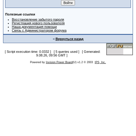
Полезные ссылки
Восстановление забытого пароля
Регистрация нового пользователя
Наша документация помощи
Связь с Администратором форума
<
Вернуться назад
[ Script execution time: 0.0332 ] [ 5 queries used ] [ Generated:
9.08.26, 09:56 GMT ]
Powered by
Invision Power Board
(U) v1.2 © 2003
IPS, Inc.