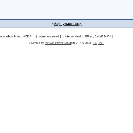
<
Вернуться назад
 execution time: 0.0314 ] [ 5 queries used ] [ Generated: 8.08.26, 19:20 GMT ]
Powered by
Invision Power Board
(U) v1.2 © 2003
IPS, Inc.