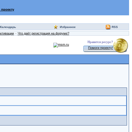
 проекту
Календарь
Избранное
RSS
активации
Что даёт регистрация на форуме?
Нравится ресурс?
Помоги проекту!