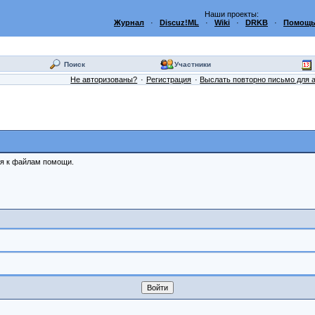
Наши проекты:
Журнал
·
Discuz!ML
·
Wiki
·
DRKB
·
Помощь
Поиск
Участники
Не авторизованы?
Регистрация
Выслать повторно письмо для 
ся к файлам помощи.