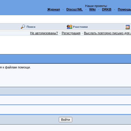
Наши проекты:
Журнал
·
Discuz!ML
·
Wiki
·
DRKB
·
Помощь
Поиск
Участники
Не авторизованы?
Регистрация
Выслать повторно письмо для 
ся к файлам помощи.