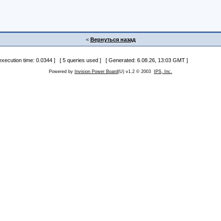
<
Вернуться назад
 execution time: 0.0344 ] [ 5 queries used ] [ Generated: 6.08.26, 13:03 GMT ]
Powered by
Invision Power Board
(U) v1.2 © 2003
IPS, Inc.