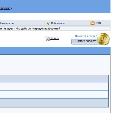
 проекту
Календарь
Избранное
RSS
активации
Что даёт регистрация на форуме?
Нравится ресурс?
Помоги проекту!