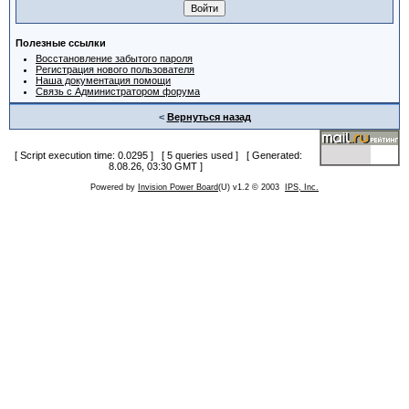
Полезные ссылки
Восстановление забытого пароля
Регистрация нового пользователя
Наша документация помощи
Связь с Администратором форума
<
Вернуться назад
[ Script execution time: 0.0295 ] [ 5 queries used ] [ Generated:
8.08.26, 03:30 GMT ]
Powered by
Invision Power Board
(U) v1.2 © 2003
IPS, Inc.