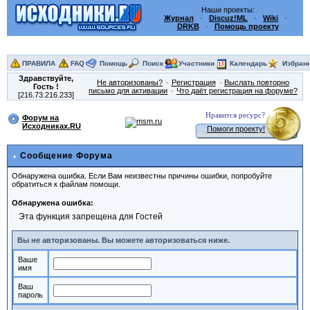
Наши проекты:
Журнал
·
Discuz!ML
·
Wiki
·
DRKB
·
Помощь проекту
ПРАВИЛА
FAQ
Помощь
Поиск
Участники
Календарь
Избран
Здравствуйте,
Не авторизованы?
Регистрация
Выслать повторно
Гость
!
письмо для активации
Что даёт регистрация на форуме?
[216.73.216.233]
Нравится ресурс?
Форум на
Исходниках.RU
Помоги проекту!
Сообщение Форума
Обнаружена ошибка. Если Вам неизвестны причины ошибки, попробуйте
обратиться к файлам помощи.
Обнаружена ошибка:
Эта функция запрещена для Гостей
Вы не авторизованы. Вы можете авторизоваться ниже.
Ваше
имя
Ваш
пароль