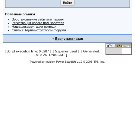
Полезные ссылки
Восстановление забытого пароля
Регистрация нового пользователя
Наша документация помощи
Связь с Администратором форума
<
Вернуться назад
[ Script execution time: 0.0287 ] [ 5 queries used ] [ Generated:
8.08.26, 12:04 GMT ]
Powered by
Invision Power Board
(U) v1.2 © 2003
IPS, Inc.