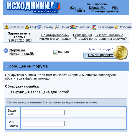
Наши проекты:
Журнал
·
Discuz!ML
·
Wiki
·
DRKB
·
Помощь проекту
ПРАВИЛА
FAQ
Помощь
Поиск
Участники
Календарь
Избран
Здравствуйте,
Не авторизованы?
Регистрация
Выслать повторно
Гость
!
письмо для активации
Что даёт регистрация на форуме?
[216.73.216.182]
Нравится ресурс?
Форум на
Исходниках.RU
Помоги проекту!
Сообщение Форума
Обнаружена ошибка. Если Вам неизвестны причины ошибки, попробуйте
обратиться к файлам помощи.
Обнаружена ошибка:
Эта функция запрещена для Гостей
Вы не авторизованы. Вы можете авторизоваться ниже.
Ваше
имя
Ваш
пароль