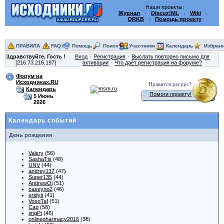
Наши проекты:
Журнал
·
Discuz!ML
·
Wiki
·
DRKB
·
Помощь проекту
ПРАВИЛА
FAQ
Помощь
Поиск
Участники
Календарь
Избран
Здравствуйте,
Гость
!
Вход
Регистрация
Выслать повторно письмо для
[216.73.216.197]
активации
Что даёт регистрация на форуме?
Форум на
Исходниках.RU
Нравится ресурс?
Календарь
Помоги проекту!
5 Июнь
2026
Календарь событий
День рождения
Valery
(56)
SashaTis
(48)
UNV
(44)
andrey137
(47)
Super135
(44)
AndrewOi
(51)
caseyno2
(46)
eridyti
(41)
VosoTaf
(51)
Cap
(58)
imgPt
(46)
onlinepharmacy2016
(38)