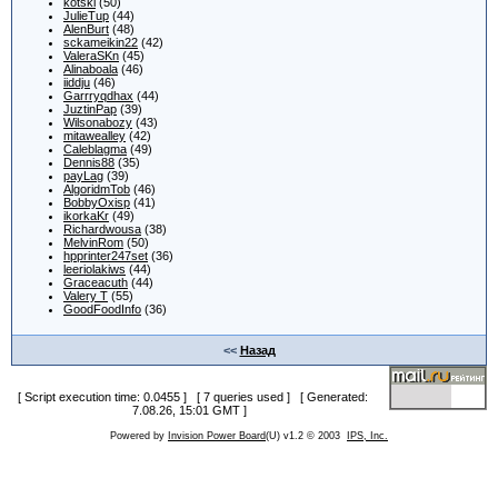
kotski
(50)
JulieTup
(44)
AlenBurt
(48)
sckameikin22
(42)
ValeraSKn
(45)
Alinaboala
(46)
iiddju
(46)
Garrryqdhax
(44)
JuztinPap
(39)
Wilsonabozy
(43)
mitawealley
(42)
Caleblagma
(49)
Dennis88
(35)
payLag
(39)
AlgoridmTob
(46)
BobbyOxisp
(41)
ikorkaKr
(49)
Richardwousa
(38)
MelvinRom
(50)
hpprinter247set
(36)
leeriolakiws
(44)
Graceacuth
(44)
Valery T
(55)
GoodFoodInfo
(36)
<<
Назад
[ Script execution time: 0.0455 ] [ 7 queries used ] [ Generated:
7.08.26, 15:01 GMT ]
Powered by
Invision Power Board
(U) v1.2 © 2003
IPS, Inc.