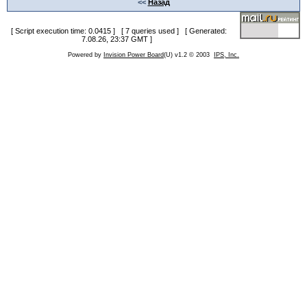
<<
Назад
[ Script execution time: 0.0415 ] [ 7 queries used ] [ Generated:
7.08.26, 23:37 GMT ]
Powered by
Invision Power Board
(U) v1.2 © 2003
IPS, Inc.