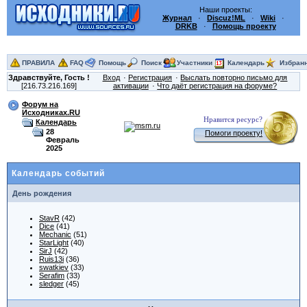
Наши проекты:
Журнал
·
Discuz!ML
·
Wiki
·
DRKB
·
Помощь проекту
ПРАВИЛА
FAQ
Помощь
Поиск
Участники
Календарь
Избран
Здравствуйте,
Гость
!
Вход
Регистрация
Выслать повторно письмо для
[216.73.216.169]
активации
Что даёт регистрация на форуме?
Форум на
Исходниках.RU
Нравится ресурс?
Календарь
28
Помоги проекту!
Февраль
2025
Календарь событий
День рождения
StavR
(42)
Dice
(41)
Mechanic
(51)
StarLight
(40)
SirJ
(42)
Ruis13i
(36)
swatkiev
(33)
Serafim
(33)
sledger
(45)